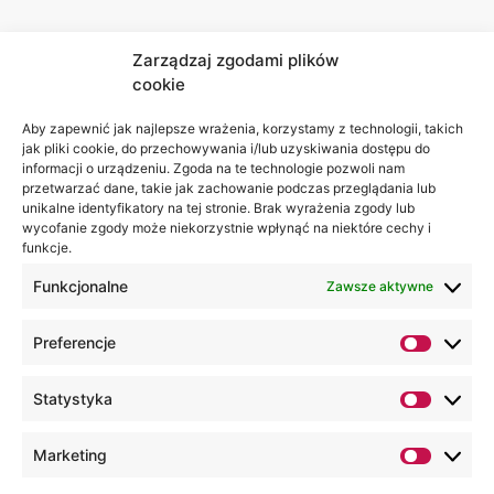
Zarządzaj zgodami plików
cookie
Jesteśmy
Lubelska
na:
Akademia
Aby zapewnić jak najlepsze wrażenia, korzystamy z technologii, takich
jak pliki cookie, do przechowywania i/lub uzyskiwania dostępu do
WSEI
informacji o urządzeniu. Zgoda na te technologie pozwoli nam
ul.
przetwarzać dane, takie jak zachowanie podczas przeglądania lub
Projektowa
unikalne identyfikatory na tej stronie. Brak wyrażenia zgody lub
wycofanie zgody może niekorzystnie wpłynąć na niektóre cechy i
4
funkcje.
20-209
Lublin
Funkcjonalne
Zawsze aktywne
+48 81
Preferencje
749 17
70
Statystyka
+48 81
749 32
Marketing
13