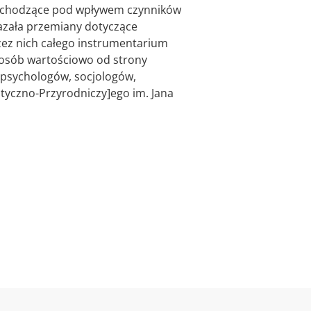
zachodzące pod wpływem czynników
kazała przemiany dotyczące
rzez nich całego instrumentarium
posób wartościowo od strony
 psychologów, socjologów,
styczno-Przyrodniczy]ego im. Jana