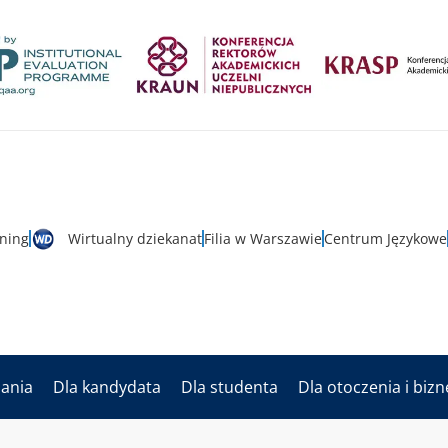
rning
Wirtualny dziekanat
Filia w Warszawie
Centrum Językowe
dania
Dla kandydata
Dla studenta
Dla otoczenia i biz