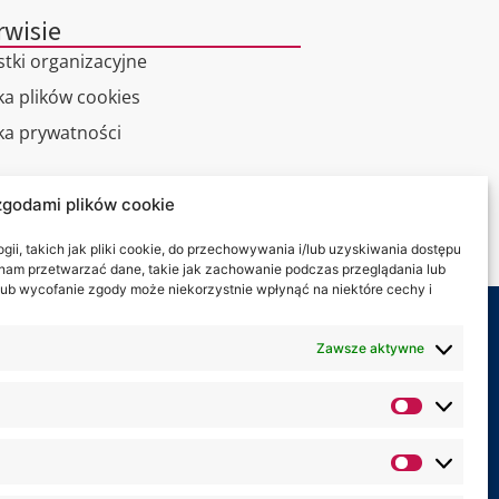
rwisie
stki organizacyjne
ka plików cookies
yka prywatności
alny spacer
zgodami plików cookie
kt
ii, takich jak pliki cookie, do przechowywania i/lub uzyskiwania dostępu
i nam przetwarzać dane, takie jak zachowanie podczas przeglądania lub
y lub wycofanie zgody może niekorzystnie wpłynąć na niektóre cechy i
my na:
Zawsze aktywne