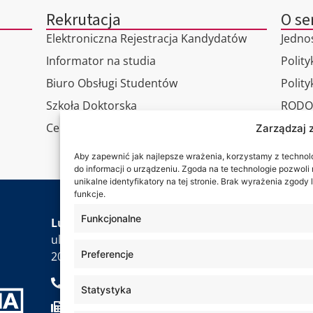
Rekrutacja
O se
Elektroniczna Rejestracja Kandydatów
Jedno
Informator na studia
Polity
Biuro Obsługi Studentów
Polit
Szkoła Doktorska
RODO
Centrum Studiów Podyplomowych
Wirtu
Zarządzaj 
Konta
Aby zapewnić jak najlepsze wrażenia, korzystamy z technolog
do informacji o urządzeniu. Zgoda na te technologie pozwol
unikalne identyfikatory na tej stronie. Brak wyrażenia zgod
funkcje.
Jesteś
Funkcjonalne
Lubelska Akademia WSEI
ul. Projektowa 4
Preferencje
20-209 Lublin
+48 81 749 17 70
Statystyka
+48 81 749 32 13