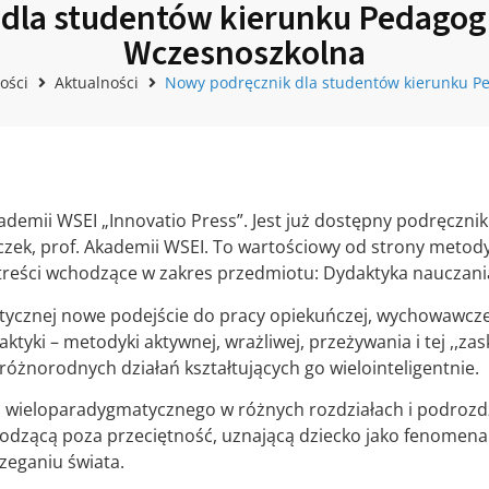
dla studentów kierunku Pedagogi
Wczesnoszkolna
ości
Aktualności
Nowy podręcznik dla studentów kierunku Pe
emii WSEI „Innovatio Press”. Jest już dostępny podręcznik
czek, prof. Akademii WSEI. To wartościowy od strony metody
 treści wchodzące w zakres przedmiotu: Dydaktyka nauczani
tycznej nowe podejście do pracy opiekuńczej, wychowawczej
tyki – metodyki aktywnej, wrażliwej, przeżywania i tej ,,zask
 różnorodnych działań kształtujących go wielointeligentnie.
 wieloparadygmatycznego w różnych rozdziałach i podrozdz
chodzącą poza przeciętność, uznającą dziecko jako fenomen
zeganiu świata.