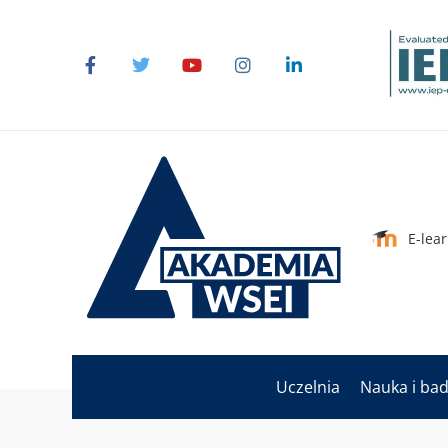
E-lea
Uczelnia
Nauka i ba