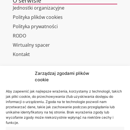
O serwisie
Jednostki organizacyjne
Polityka plików cookies
Polityka prywatności
RODO
Wirtualny spacer
Kontakt
Zarządzaj zgodami plików
cookie
Jesteśmy
Lubelska
na:
Akademia
Aby zapewnić jak najlepsze wrażenia, korzystamy z technologii, takich
jak pliki cookie, do przechowywania i/lub uzyskiwania dostępu do
WSEI
informacji o urządzeniu. Zgoda na te technologie pozwoli nam
ul.
przetwarzać dane, takie jak zachowanie podczas przeglądania lub
Projektowa
unikalne identyfikatory na tej stronie. Brak wyrażenia zgody lub
wycofanie zgody może niekorzystnie wpłynąć na niektóre cechy i
4
funkcje.
20-209