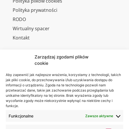
Polityka plików cookies
Polityka prywatności
RODO
Wirtualny spacer
Kontakt
Zarządzaj zgodami plików
cookie
Jesteśmy
Lubelska
na:
Akademia
Aby zapewnić jak najlepsze wrażenia, korzystamy z technologii, takich
jak pliki cookie, do przechowywania i/lub uzyskiwania dostępu do
WSEI
informacji o urządzeniu. Zgoda na te technologie pozwoli nam
ul.
przetwarzać dane, takie jak zachowanie podczas przeglądania lub
Projektowa
unikalne identyfikatory na tej stronie. Brak wyrażenia zgody lub
wycofanie zgody może niekorzystnie wpłynąć na niektóre cechy i
4
funkcje.
20-209
Lublin
Funkcjonalne
Zawsze aktywne
+48 81