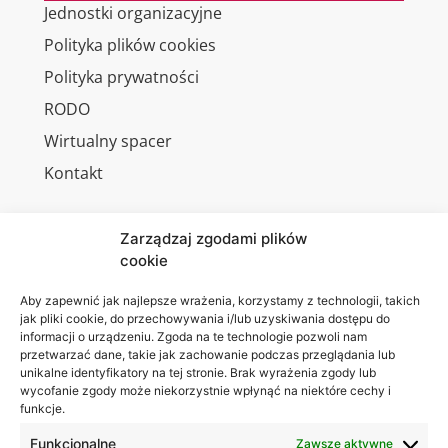
Jednostki organizacyjne
Polityka plików cookies
Polityka prywatności
RODO
Wirtualny spacer
Kontakt
Zarządzaj zgodami plików
cookie
Jesteśmy
Lubelska
na:
Akademia
Aby zapewnić jak najlepsze wrażenia, korzystamy z technologii, takich
jak pliki cookie, do przechowywania i/lub uzyskiwania dostępu do
WSEI
informacji o urządzeniu. Zgoda na te technologie pozwoli nam
ul.
przetwarzać dane, takie jak zachowanie podczas przeglądania lub
Projektowa
unikalne identyfikatory na tej stronie. Brak wyrażenia zgody lub
wycofanie zgody może niekorzystnie wpłynąć na niektóre cechy i
4
funkcje.
20-209
Lublin
Funkcjonalne
Zawsze aktywne