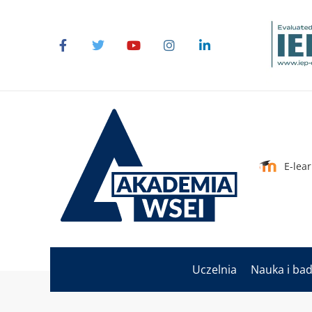
E-lea
Uczelnia
Nauka i ba