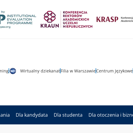
rning
Wirtualny dziekanat
Filia w Warszawie
Centrum Językowe
dania
Dla kandydata
Dla studenta
Dla otoczenia i biz