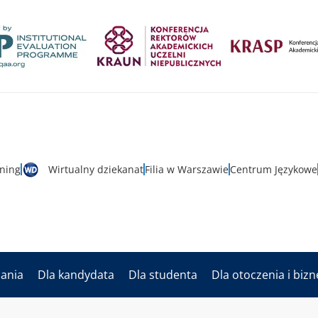
rning
Wirtualny dziekanat
Filia w Warszawie
Centrum Językowe
dania
Dla kandydata
Dla studenta
Dla otoczenia i biz