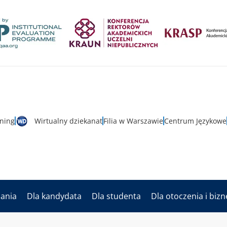
rning
Wirtualny dziekanat
Filia w Warszawie
Centrum Językowe
dania
Dla kandydata
Dla studenta
Dla otoczenia i biz