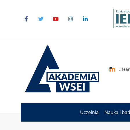
E-lea
Uczelnia
Nauka i ba