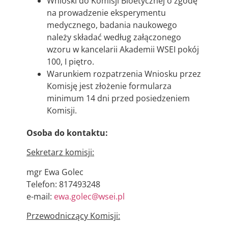
Wnioski do Komisji Bioetycznej o zgodę
na prowadzenie eksperymentu
medycznego, badania naukowego
należy składać według załączonego
wzoru w kancelarii Akademii WSEI pokój
100, I piętro.
Warunkiem rozpatrzenia Wniosku przez
Komisję jest złożenie formularza
minimum 14 dni przed posiedzeniem
Komisji.
Osoba do kontaktu:
Sekretarz komisji:
mgr Ewa Golec
Telefon: 817493248
e-mail:
ewa.golec@wsei.pl
Przewodniczący Komisji: