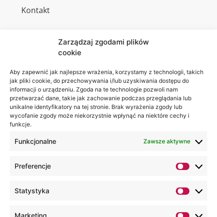
Kontakt
Zarządzaj zgodami plików
cookie
Jesteśmy
Lubelska
na:
Akademia
Aby zapewnić jak najlepsze wrażenia, korzystamy z technologii, takich
jak pliki cookie, do przechowywania i/lub uzyskiwania dostępu do
WSEI
informacji o urządzeniu. Zgoda na te technologie pozwoli nam
ul.
przetwarzać dane, takie jak zachowanie podczas przeglądania lub
Projektowa
unikalne identyfikatory na tej stronie. Brak wyrażenia zgody lub
wycofanie zgody może niekorzystnie wpłynąć na niektóre cechy i
4
funkcje.
20-209
Lublin
Funkcjonalne
Zawsze aktywne
+48 81
Preferencje
749 17
70
Statystyka
+48 81
749 32
Marketing