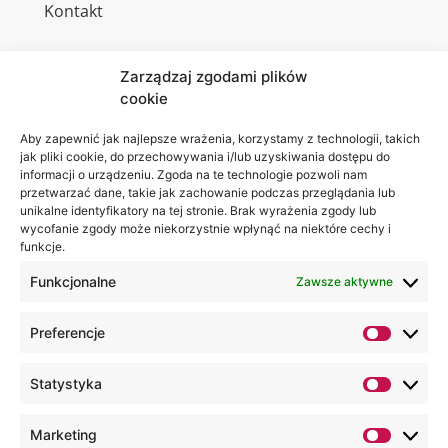
Kontakt
Zarządzaj zgodami plików
cookie
Jesteśmy
Lubelska
na:
Akademia
Aby zapewnić jak najlepsze wrażenia, korzystamy z technologii, takich
jak pliki cookie, do przechowywania i/lub uzyskiwania dostępu do
WSEI
informacji o urządzeniu. Zgoda na te technologie pozwoli nam
ul.
przetwarzać dane, takie jak zachowanie podczas przeglądania lub
Projektowa
unikalne identyfikatory na tej stronie. Brak wyrażenia zgody lub
wycofanie zgody może niekorzystnie wpłynąć na niektóre cechy i
4
funkcje.
20-209
Lublin
Funkcjonalne
Zawsze aktywne
+48 81
Preferencje
749 17
70
Statystyka
+48 81
749 32
Marketing