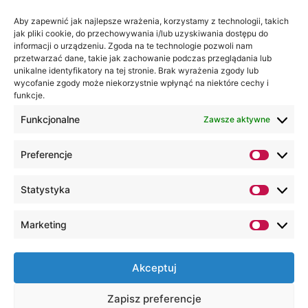
Jesteśmy
Lubelska
na:
Akademia
Aby zapewnić jak najlepsze wrażenia, korzystamy z technologii, takich
jak pliki cookie, do przechowywania i/lub uzyskiwania dostępu do
WSEI
informacji o urządzeniu. Zgoda na te technologie pozwoli nam
ul.
przetwarzać dane, takie jak zachowanie podczas przeglądania lub
Projektowa
unikalne identyfikatory na tej stronie. Brak wyrażenia zgody lub
wycofanie zgody może niekorzystnie wpłynąć na niektóre cechy i
4
funkcje.
20-209
Lublin
Funkcjonalne
Zawsze aktywne
+48 81
Preferencje
749 17
70
Statystyka
+48 81
749 32
Marketing
13
kancelaria@wsei.pl
Akceptuj
Wszelkie Prawa Zastrzeżone, Lubelska
Zapisz preferencje