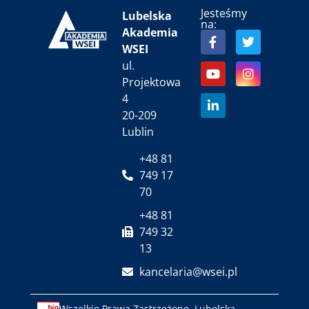
Jesteśmy
Lubelska
na:
Akademia
WSEI
ul.
Projektowa
4
20-209
Lublin
+48 81
749 17
70
+48 81
749 32
13
kancelaria@wsei.pl
Wszelkie Prawa Zastrzeżone, Lubelska