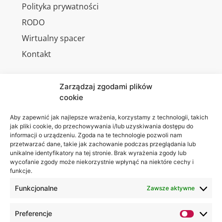
Polityka prywatności
RODO
Wirtualny spacer
Kontakt
Zarządzaj zgodami plików
cookie
Jesteśmy
Lubelska
na:
Akademia
Aby zapewnić jak najlepsze wrażenia, korzystamy z technologii, takich
jak pliki cookie, do przechowywania i/lub uzyskiwania dostępu do
WSEI
informacji o urządzeniu. Zgoda na te technologie pozwoli nam
ul.
przetwarzać dane, takie jak zachowanie podczas przeglądania lub
Projektowa
unikalne identyfikatory na tej stronie. Brak wyrażenia zgody lub
wycofanie zgody może niekorzystnie wpłynąć na niektóre cechy i
4
funkcje.
20-209
Lublin
Funkcjonalne
Zawsze aktywne
+48 81
Preferencje
749 17