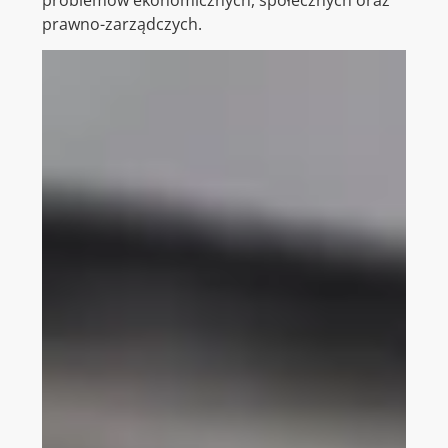
prawno-zarządczych.