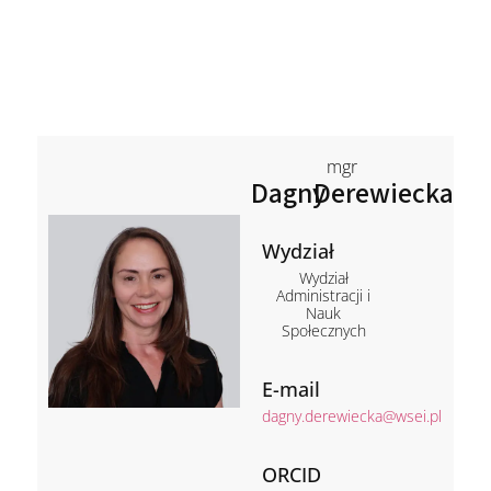
mgr
Dagny
Derewiecka
Wydział
Wydział
Administracji i
Nauk
Społecznych
E-mail
dagny.derewiecka@wsei.pl
ORCID