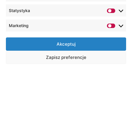
Statystyka
Marketing
Akceptuj
Zapisz preferencje
Na skróty
Wirtualny dziekanat
Platforma e-learning
Biblioteka ONLINE
Poczta