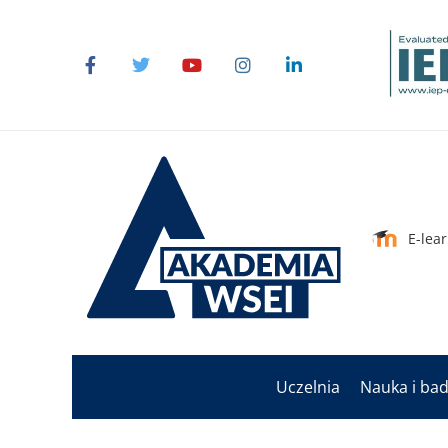
E-lea
Uczelnia
Nauka i ba