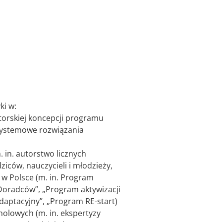
ki w:
utorskiej koncepcji programu
 systemowe rozwiązania
 in. autorstwo licznych
iców, nauczycieli i młodzieży,
w Polsce (m. in. Program
 Doradców”, „Program aktywizacji
aptacyjny”, „Program RE-start)
olowych (m. in. ekspertyzy