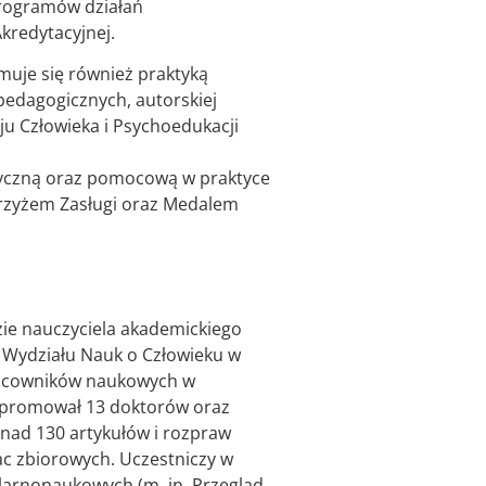
programów działań
Akredytacyjnej.
muje się również praktyką
pedagogicznych, autorskiej
u Człowieka i Psychoedukacji
tyczną oraz pomocową w praktyce
Krzyżem Zasługi oraz Medalem
zie nauczyciela akademickiego
m Wydziału Nauk o Człowieku w
pracowników naukowych w
wypromował 13 doktorów oraz
nad 130 artykułów i rozpraw
ac zbiorowych. Uczestniczy w
larnonaukowych (m. in. Przegląd