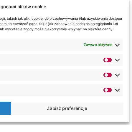
nolitych studiów na kierunku
zgodami plików cookie
.
ii, takich jak pliki cookie, do przechowywania i/lub uzyskiwania dostępu
wego: monitorował proces
i nam przetwarzać dane, takie jak zachowanie podczas przeglądania lub
acę z innymi ośrodkami
y lub wycofanie zgody może niekorzystnie wpłynąć na niektóre cechy i
owało organizacją w Akademii WSEI
 prowadzonych przez
Zawsze aktywne
P, KUL, JPII, UWr, UKSW czy UJ.
erencji naukowych nt. „Problemy
raz i działania polskiej
ane są w Akademii WSEI
(na rzecz studentów i
a).
Zapisz preferencje