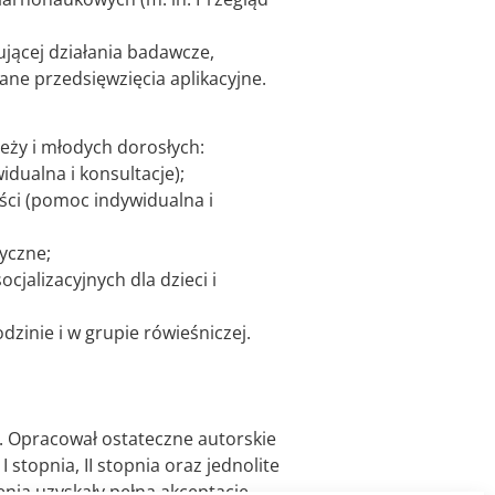
rującej działania badawcze,
ne przedsięwzięcia aplikacyjne.
eży i młodych dorosłych:
dualna i konsultacje);
ści (pomoc indywidualna i
yczne;
cjalizacyjnych dla dzieci i
inie i w grupie rówieśniczej.
i. Opracował ostateczne autorskie
 stopnia, II stopnia oraz jednolite
cenia uzyskały pełną akceptację