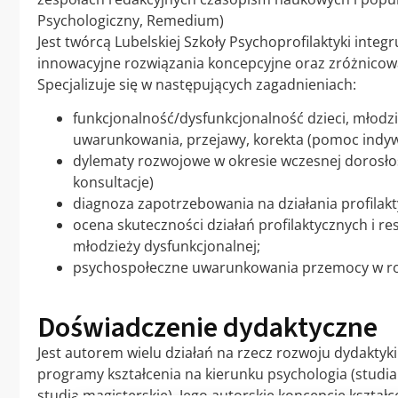
Psychologiczny, Remedium)
Jest twórcą Lubelskiej Szkoły Psychoprofilaktyki integ
innowacyjne rozwiązania koncepcyjne oraz zróżnicowa
Specjalizuje się w następujących zagadnieniach:
funkcjonalność/dysfunkcjonalność dzieci, młodzi
uwarunkowania, przejawy, korekta (pomoc indywi
dylematy rozwojowe w okresie wczesnej dorosło
konsultacje)
diagnoza zapotrzebowania na działania profilakt
ocena skuteczności działań profilaktycznych i reso
młodzieży dysfunkcjonalnej;
psychospołeczne uwarunkowania przemocy w rodz
Doświadczenie dydaktyczne
Jest autorem wielu działań na rzecz rozwoju dydaktyk
programy kształcenia na kierunku psychologia (studia I
studia magisterskie). Jego autorskie koncepcje kształ