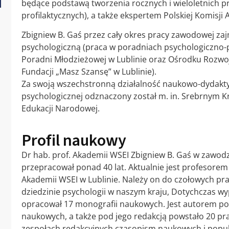
będące podstawą tworzenia rocznych i wieloletnich 
profilaktycznych), a także ekspertem Polskiej Komisji 
Zbigniew B. Gaś przez cały okres pracy zawodowej zaj
psychologiczną (praca w poradniach psychologiczno-
Poradni Młodzieżowej w Lublinie oraz Ośrodku Rozwoj
Fundacji „Masz Szansę” w Lublinie).
Za swoją wszechstronną działalność naukowo-dydak
psychologicznej odznaczony został m. in. Srebrnym 
Edukacji Narodowej.
Profil naukowy
Dr hab. prof. Akademii WSEI Zbigniew B. Gaś w zawod
przepracował ponad 40 lat. Aktualnie jest profesore
Akademii WSEI w Lublinie. Należy on do czołowych 
dziedzinie psychologii w naszym kraju, Dotychczas 
opracował 17 monografii naukowych. Jest autorem po
naukowych, a także pod jego redakcją powstało 20 pr
zespołach redakcyjnych czasopism naukowych i popu