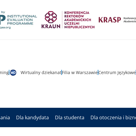
rning
Wirtualny dziekanat
Filia w Warszawie
Centrum Językowe
dania
Dla kandydata
Dla studenta
Dla otoczenia i biz