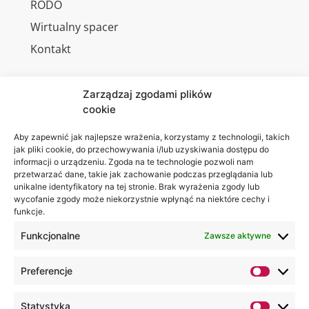
RODO
Wirtualny spacer
Kontakt
Zarządzaj zgodami plików
cookie
Jesteśmy
Lubelska
na:
Akademia
Aby zapewnić jak najlepsze wrażenia, korzystamy z technologii, takich
jak pliki cookie, do przechowywania i/lub uzyskiwania dostępu do
WSEI
informacji o urządzeniu. Zgoda na te technologie pozwoli nam
ul.
przetwarzać dane, takie jak zachowanie podczas przeglądania lub
Projektowa
unikalne identyfikatory na tej stronie. Brak wyrażenia zgody lub
wycofanie zgody może niekorzystnie wpłynąć na niektóre cechy i
4
funkcje.
20-209
Lublin
Funkcjonalne
Zawsze aktywne
+48 81
Preferencje
749 17
70
Statystyka