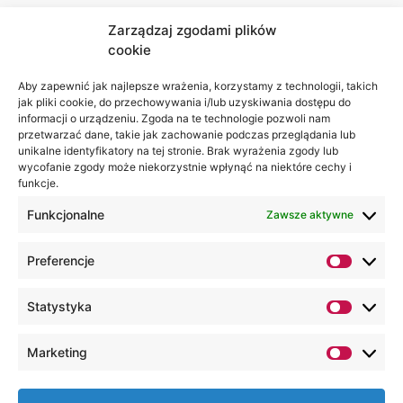
Zarządzaj zgodami plików
cookie
Jesteśmy
Lubelska
na:
Akademia
Aby zapewnić jak najlepsze wrażenia, korzystamy z technologii, takich
jak pliki cookie, do przechowywania i/lub uzyskiwania dostępu do
WSEI
informacji o urządzeniu. Zgoda na te technologie pozwoli nam
ul.
przetwarzać dane, takie jak zachowanie podczas przeglądania lub
Projektowa
unikalne identyfikatory na tej stronie. Brak wyrażenia zgody lub
wycofanie zgody może niekorzystnie wpłynąć na niektóre cechy i
4
funkcje.
20-209
Lublin
Funkcjonalne
Zawsze aktywne
+48 81
Preferencje
749 17
70
Statystyka
+48 81
749 32
Marketing
13
kancelaria@wsei.pl