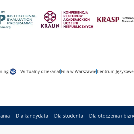
rning
Wirtualny dziekanat
Filia w Warszawie
Centrum Językowe
dania
Dla kandydata
Dla studenta
Dla otoczenia i biz