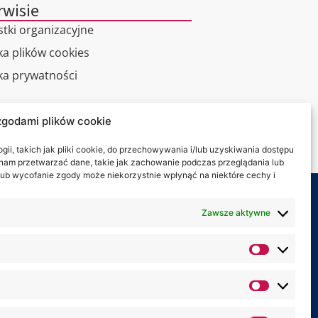
rwisie
stki organizacyjne
ka plików cookies
yka prywatności
alny spacer
zgodami plików cookie
kt
ii, takich jak pliki cookie, do przechowywania i/lub uzyskiwania dostępu
i nam przetwarzać dane, takie jak zachowanie podczas przeglądania lub
y lub wycofanie zgody może niekorzystnie wpłynąć na niektóre cechy i
my na:
Zawsze aktywne