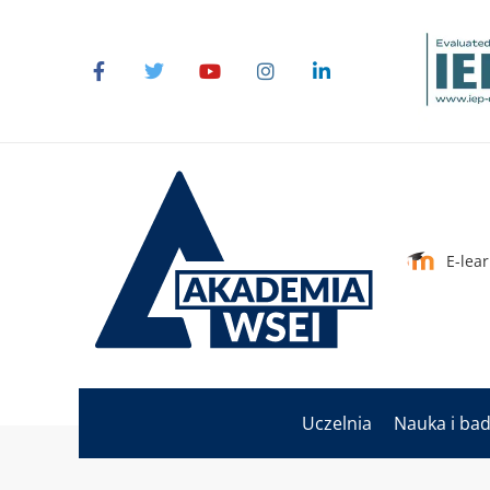
E-lea
Uczelnia
Nauka i ba