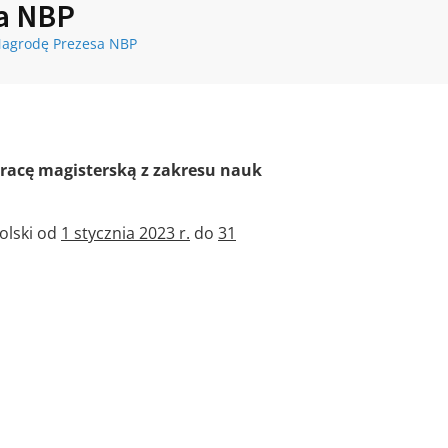
sa NBP
Nagrodę Prezesa NBP
racę magisterską z zakresu nauk
olski od
1 stycznia 2023 r.
do
31