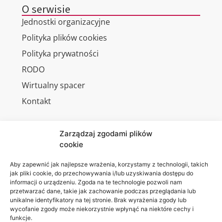
O serwisie
Jednostki organizacyjne
Polityka plików cookies
Polityka prywatności
RODO
Wirtualny spacer
Kontakt
Zarządzaj zgodami plików
cookie
Jesteśmy
Lubelska
na:
Akademia
Aby zapewnić jak najlepsze wrażenia, korzystamy z technologii, takich
jak pliki cookie, do przechowywania i/lub uzyskiwania dostępu do
WSEI
informacji o urządzeniu. Zgoda na te technologie pozwoli nam
ul.
przetwarzać dane, takie jak zachowanie podczas przeglądania lub
Projektowa
unikalne identyfikatory na tej stronie. Brak wyrażenia zgody lub
wycofanie zgody może niekorzystnie wpłynąć na niektóre cechy i
4
funkcje.