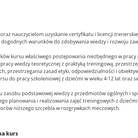
raz nauczycielom uzyskanie certyfikatu i licencji trenerski
 dogodnych warunków do zdobywania wiedzy i rozwoju zawo
ików kursu właściwego postępowania niezbędnego w pracy p
 pracy wiedzy teoretycznej z praktyką treningową, przestrz
, przestrzegania zasad etyki, odpowiedzialności i obiekty
su do pracy szkoleniowej z dziećmi w wieku 4-12 lat oraz 
u zasobu podstawowej wiedzy z przedmiotów ogólnych i spe
o planowania i realizowania zajęć treningowych z dziećmi
atorów niższego szczebla w rozgrywkach meczowych.
na kurs