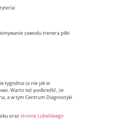
yteria:
konywanie zawodu trenera piłki
e tygodnia (a nie jak w
owo. Warto też podkreślić, że
na, a w tym Centrum Diagnostyki
ooku oraz
stronie Lubelskiego