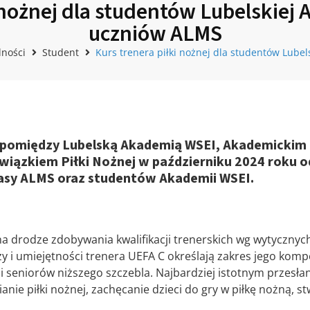
 nożnej dla studentów Lubelskiej
uczniów ALMS
lności
Student
Kurs trenera piłki nożnej dla studentów Lube
 pomiędzy Lubelską Akademią WSEI, Akademickim
iązkiem Piłki Nożnej w październiku 2024 roku od
lasy ALMS oraz studentów Akademii WSEI.
na drodze zdobywania kwalifikacji trenerskich wg wytycznyc
 i umiejętności trenera UEFA C określają zakres jego kompe
i seniorów niższego szczebla. Najbardziej istotnym przesł
ie piłki nożnej, zachęcanie dzieci do gry w piłkę nożną, 