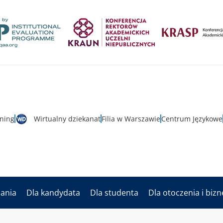
rning
Wirtualny dziekanat
Filia w Warszawie
Centrum Językowe
dania
Dla kandydata
Dla studenta
Dla otoczenia i biz