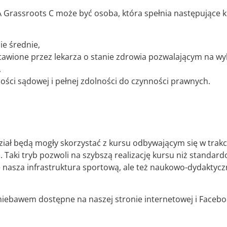
Grassroots C może być osoba, która spełnia następujące kr
e średnie,
tawione przez lekarza o stanie zdrowia pozwalającym na wy
,
ności sądowej i pełnej zdolności do czynności prawnych.
ział będą mogły skorzystać z kursu odbywającym się w trakci
Taki tryb pozwoli na szybszą realizację kursu niż standard
 nasza infrastruktura sportową, ale też naukowo-dydaktycz
niebawem dostępne na naszej stronie internetowej i Faceb