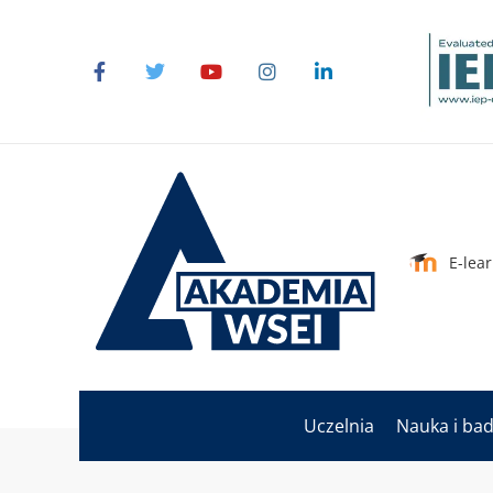
E-lea
Uczelnia
Nauka i ba