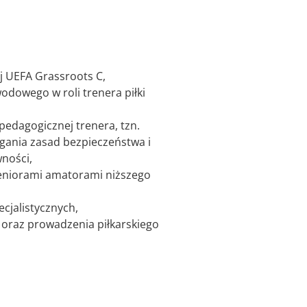
ej UEFA Grassroots C,
dowego w roli trenera piłki
edagogicznej trenera, tzn.
egania zasad bezpieczeństwa i
wności,
seniorami amatorami niższego
cjalistycznych,
 oraz prowadzenia piłkarskiego