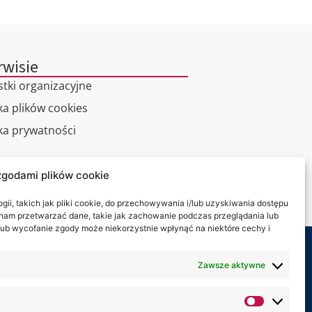
rwisie
stki organizacyjne
ka plików cookies
yka prywatności
alny spacer
zgodami plików cookie
kt
ii, takich jak pliki cookie, do przechowywania i/lub uzyskiwania dostępu
i nam przetwarzać dane, takie jak zachowanie podczas przeglądania lub
y lub wycofanie zgody może niekorzystnie wpłynąć na niektóre cechy i
my na:
Zawsze aktywne