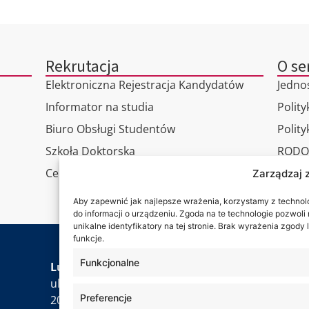
Rekrutacja
O se
Elektroniczna Rejestracja Kandydatów
Jedno
Informator na studia
Polity
Biuro Obsługi Studentów
Polit
Szkoła Doktorska
RODO
Centrum Studiów Podyplomowych
Wirtu
Zarządzaj 
Konta
Aby zapewnić jak najlepsze wrażenia, korzystamy z technolog
do informacji o urządzeniu. Zgoda na te technologie pozwol
unikalne identyfikatory na tej stronie. Brak wyrażenia zgod
funkcje.
Jesteś
Funkcjonalne
Lubelska Akademia WSEI
ul. Projektowa 4
Preferencje
20-209 Lublin