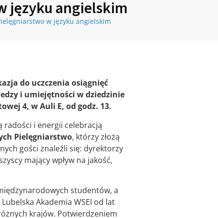
w języku angielskim
elęgniarstwo w języku angielskim
azja do uczczenia osiągnięć
edzy i umiejętności w dziedzinie
owej 4, w Auli E, od godz. 13.
radości i energii celebracją
ch Pielęgniarstwo
, którzy złożą
ch gości znaleźli się: dyrektorzy
wszyscy mający wpływ na jakość,
h międzynarodowych studentów, a
 Lubelska Akademia WSEI od lat
 różnych krajów. Potwierdzeniem