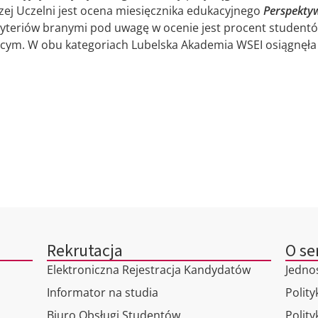
j Uczelni jest ocena miesięcznika edukacyjnego
Perspekty
ryteriów branymi pod uwagę w ocenie jest procent studentó
cym. W obu kategoriach Lubelska Akademia WSEI osiągnęła wy
i
Rekrutacja
O se
Elektroniczna Rejestracja Kandydatów
Jedno
Informator na studia
Polity
Biuro Obsługi Studentów
Polit