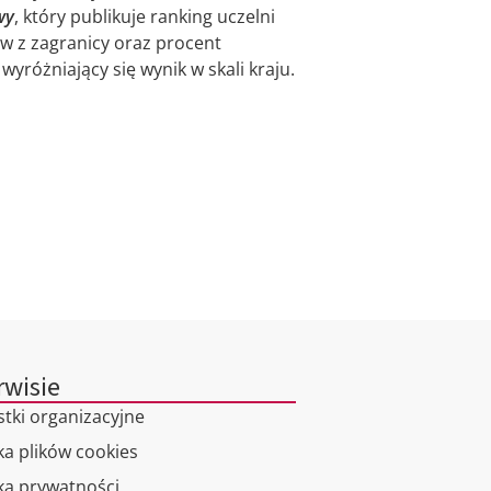
wy
, który publikuje ranking uczelni
w z zagranicy oraz procent
różniający się wynik w skali kraju.
rwisie
stki organizacyjne
ka plików cookies
yka prywatności