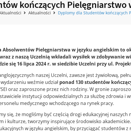
tów kończących Pielęgniarstwo 
Aktualności
Aktualności
Dyplomy dla Studentów kończących Pi
 Absolwentów Pielęgniarstwa w języku angielskim to ok
 wraz z naszą Uczelnią wkładali wysiłek w zdobywanie wi
e się 16 lipca 2024 r. w siedzibie Uczelni przy ul. Projekt
glojęzycznych naszej Uczelni, zawsze jest żywiołową, pełną 
W wydarzeniu weźmie udział
ponad 130 studentów kończący
EI oraz zaproszone przez nich rodziny. W gronie zaproszony
dstawiciele instytucji odpowiedzialnych za służbę zdrowia i 
personelu medycznego wchodzącego na rynek pracy.
ymy się, że mogliśmy być częścią drogi edukacyjnej naszyc
 i kulturze, tworzymy inspirujące środowisko akademickie.
kacyjnych w języku angielskim, by przyciągać studentów z