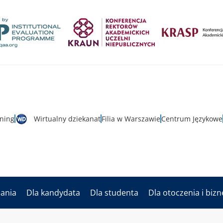
rning
Wirtualny dziekanat
Filia w Warszawie
Centrum Językowe
dania
Dla kandydata
Dla studenta
Dla otoczenia i biz