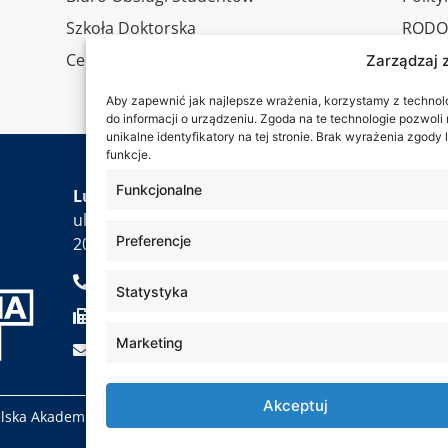
Szkoła Doktorska
RODO
Centrum Studiów Podyplomowych
Wirtu
Zarządzaj 
Konta
Aby zapewnić jak najlepsze wrażenia, korzystamy z technolog
do informacji o urządzeniu. Zgoda na te technologie pozwol
unikalne identyfikatory na tej stronie. Brak wyrażenia zgod
funkcje.
Jesteś
Funkcjonalne
Lubelska Akademia WSEI
ul. Projektowa 4
Preferencje
20-209 Lublin
+48 81 749 17 70
Statystyka
+48 81 749 32 13
Marketing
kancelaria@wsei.pl
Akceptuj
elska Akademia WSEI © 2000 – 2026