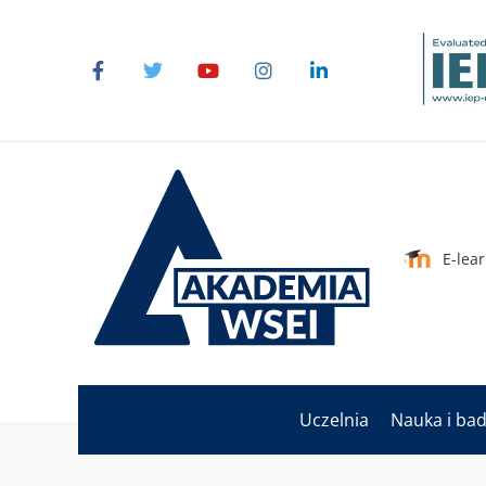
E-lea
Uczelnia
Nauka i ba