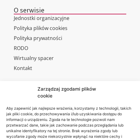
O serwisie
Jednostki organizacyjne
Polityka plików cookies
Polityka prywatności
RODO
Wirtualny spacer
Kontakt
Zarządzaj zgodami plików
cookie
Jesteśmy
Lubelska
na:
Akademia
Aby zapewnić jak najlepsze wrażenia, korzystamy z technologii, takich
jak pliki cookie, do przechowywania i/lub uzyskiwania dostępu do
WSEI
informacji o urządzeniu. Zgoda na te technologie pozwoli nam
ul.
przetwarzać dane, takie jak zachowanie podczas przeglądania lub
Projektowa
unikalne identyfikatory na tej stronie. Brak wyrażenia zgody lub
wycofanie zgody może niekorzystnie wpłynąć na niektóre cechy i
4