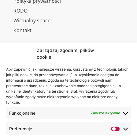
Polityka prywatności
RODO
Wirtualny spacer
Kontakt
Zarządzaj zgodami plików
cookie
Jesteśmy
Lubelska
na:
Akademia
Aby zapewnić jak najlepsze wrażenia, korzystamy z technologii, takich
jak pliki cookie, do przechowywania i/lub uzyskiwania dostępu do
WSEI
informacji o urządzeniu. Zgoda na te technologie pozwoli nam
ul.
przetwarzać dane, takie jak zachowanie podczas przeglądania lub
Projektowa
unikalne identyfikatory na tej stronie. Brak wyrażenia zgody lub
wycofanie zgody może niekorzystnie wpłynąć na niektóre cechy i
4
funkcje.
20-209
Lublin
Funkcjonalne
Zawsze aktywne
+48 81
Preferencje
749 17