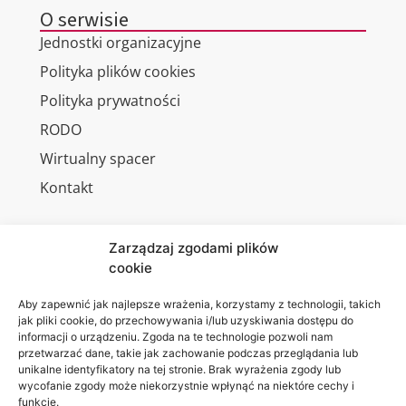
O serwisie
Jednostki organizacyjne
Polityka plików cookies
Polityka prywatności
RODO
Wirtualny spacer
Kontakt
Zarządzaj zgodami plików
cookie
Jesteśmy
Lubelska
na:
Akademia
Aby zapewnić jak najlepsze wrażenia, korzystamy z technologii, takich
jak pliki cookie, do przechowywania i/lub uzyskiwania dostępu do
WSEI
informacji o urządzeniu. Zgoda na te technologie pozwoli nam
ul.
przetwarzać dane, takie jak zachowanie podczas przeglądania lub
Projektowa
unikalne identyfikatory na tej stronie. Brak wyrażenia zgody lub
wycofanie zgody może niekorzystnie wpłynąć na niektóre cechy i
4
funkcje.