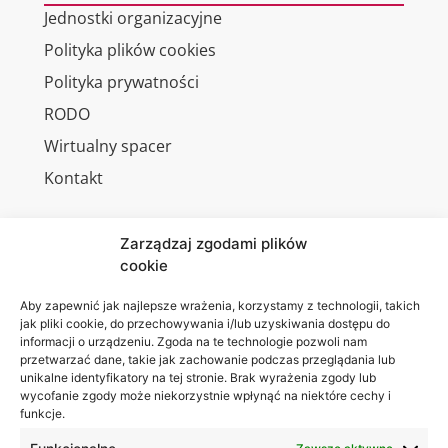
Jednostki organizacyjne
Polityka plików cookies
Polityka prywatności
RODO
Wirtualny spacer
Kontakt
Zarządzaj zgodami plików
cookie
Jesteśmy
Lubelska
na:
Akademia
Aby zapewnić jak najlepsze wrażenia, korzystamy z technologii, takich
jak pliki cookie, do przechowywania i/lub uzyskiwania dostępu do
WSEI
informacji o urządzeniu. Zgoda na te technologie pozwoli nam
ul.
przetwarzać dane, takie jak zachowanie podczas przeglądania lub
Projektowa
unikalne identyfikatory na tej stronie. Brak wyrażenia zgody lub
wycofanie zgody może niekorzystnie wpłynąć na niektóre cechy i
4
funkcje.
20-209