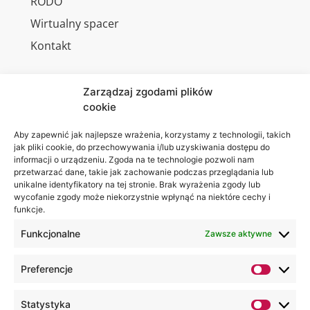
RODO
Wirtualny spacer
Kontakt
Zarządzaj zgodami plików
cookie
Jesteśmy
Lubelska
na:
Akademia
Aby zapewnić jak najlepsze wrażenia, korzystamy z technologii, takich
jak pliki cookie, do przechowywania i/lub uzyskiwania dostępu do
WSEI
informacji o urządzeniu. Zgoda na te technologie pozwoli nam
ul.
przetwarzać dane, takie jak zachowanie podczas przeglądania lub
Projektowa
unikalne identyfikatory na tej stronie. Brak wyrażenia zgody lub
wycofanie zgody może niekorzystnie wpłynąć na niektóre cechy i
4
funkcje.
20-209
Lublin
Funkcjonalne
Zawsze aktywne
+48 81
Preferencje
749 17
70
Statystyka