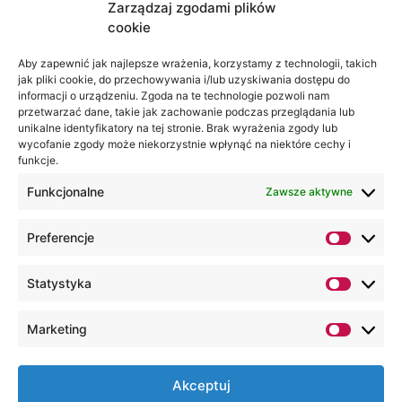
Zarządzaj zgodami plików
cookie
Jesteśmy
Lubelska
na:
Akademia
Aby zapewnić jak najlepsze wrażenia, korzystamy z technologii, takich
jak pliki cookie, do przechowywania i/lub uzyskiwania dostępu do
WSEI
informacji o urządzeniu. Zgoda na te technologie pozwoli nam
ul.
przetwarzać dane, takie jak zachowanie podczas przeglądania lub
Projektowa
unikalne identyfikatory na tej stronie. Brak wyrażenia zgody lub
wycofanie zgody może niekorzystnie wpłynąć na niektóre cechy i
4
funkcje.
20-209
Lublin
Funkcjonalne
Zawsze aktywne
+48 81
Preferencje
749 17
70
Statystyka
+48 81
749 32
Marketing
13
kancelaria@wsei.pl
Akceptuj