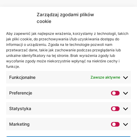
Zarządzaj zgodami plików
cookie
Jesteśmy
Lubelska
na:
Akademia
Aby zapewnić jak najlepsze wrażenia, korzystamy z technologii, takich
jak pliki cookie, do przechowywania i/lub uzyskiwania dostępu do
WSEI
informacji o urządzeniu. Zgoda na te technologie pozwoli nam
ul.
przetwarzać dane, takie jak zachowanie podczas przeglądania lub
Projektowa
unikalne identyfikatory na tej stronie. Brak wyrażenia zgody lub
wycofanie zgody może niekorzystnie wpłynąć na niektóre cechy i
4
funkcje.
20-209
Lublin
Funkcjonalne
Zawsze aktywne
+48 81
Preferencje
749 17
70
Statystyka
+48 81
749 32
Marketing
13