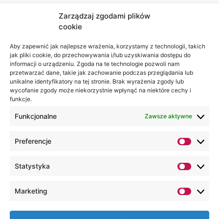
Zarządzaj zgodami plików
cookie
Jesteśmy
Lubelska
na:
Akademia
Aby zapewnić jak najlepsze wrażenia, korzystamy z technologii, takich
jak pliki cookie, do przechowywania i/lub uzyskiwania dostępu do
WSEI
informacji o urządzeniu. Zgoda na te technologie pozwoli nam
ul.
przetwarzać dane, takie jak zachowanie podczas przeglądania lub
Projektowa
unikalne identyfikatory na tej stronie. Brak wyrażenia zgody lub
wycofanie zgody może niekorzystnie wpłynąć na niektóre cechy i
4
funkcje.
20-209
Lublin
Funkcjonalne
Zawsze aktywne
+48 81
Preferencje
749 17
70
Statystyka
+48 81
749 32
Marketing
13
kancelaria@wsei.pl