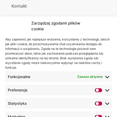
Kontakt
Zarządzaj zgodami plików
cookie
Jesteśmy
Lubelska
na:
Akademia
Aby zapewnić jak najlepsze wrażenia, korzystamy z technologii, takich
jak pliki cookie, do przechowywania i/lub uzyskiwania dostępu do
WSEI
informacji o urządzeniu. Zgoda na te technologie pozwoli nam
ul.
przetwarzać dane, takie jak zachowanie podczas przeglądania lub
Projektowa
unikalne identyfikatory na tej stronie. Brak wyrażenia zgody lub
wycofanie zgody może niekorzystnie wpłynąć na niektóre cechy i
4
funkcje.
20-209
Lublin
Funkcjonalne
Zawsze aktywne
+48 81
Preferencje
749 17
70
Statystyka
+48 81
749 32
Marketing