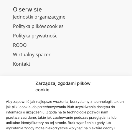
O serwisie
Jednostki organizacyjne
Polityka plików cookies
Polityka prywatności
RODO
Wirtualny spacer
Kontakt
Zarządzaj zgodami plików
cookie
Jesteśmy
Lubelska
na:
Akademia
Aby zapewnić jak najlepsze wrażenia, korzystamy z technologii, takich
jak pliki cookie, do przechowywania i/lub uzyskiwania dostępu do
WSEI
informacji o urządzeniu. Zgoda na te technologie pozwoli nam
ul.
przetwarzać dane, takie jak zachowanie podczas przeglądania lub
Projektowa
unikalne identyfikatory na tej stronie. Brak wyrażenia zgody lub
wycofanie zgody może niekorzystnie wpłynąć na niektóre cechy i
4