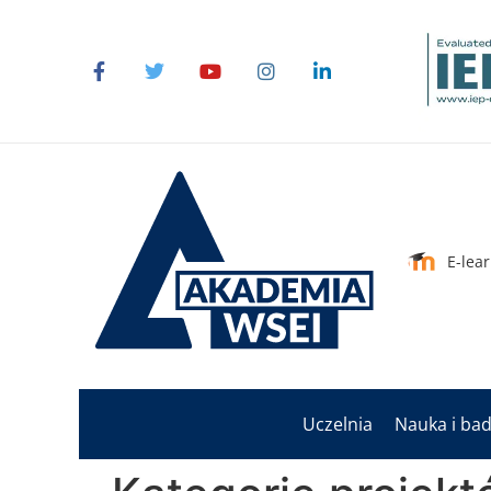
do
treści
E-lea
Uczelnia
Nauka i ba