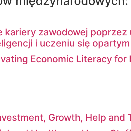
tów międzynarodowych
kariery zawodowej poprzez 
eligencji i uczeniu się oparty
ivating Economic Literacy for 
r Investment, Growth, Help an