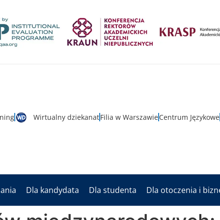
rning
Wirtualny dziekanat
Filia w Warszawie
Centrum Językowe
dania
Dla kandydata
Dla studenta
Dla otoczenia i biz