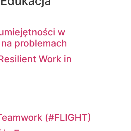
:
Edukacja
umiejętności w
m na problemach
Resilient Work in
d Teamwork (#FLIGHT)