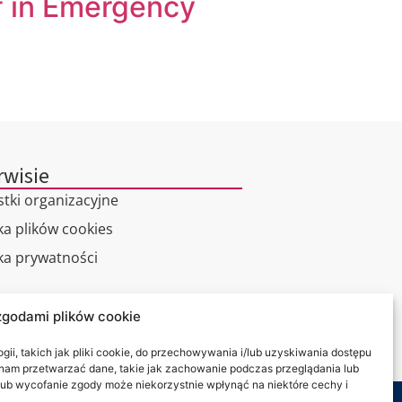
ff in Emergency
rwisie
stki organizacyjne
ka plików cookies
yka prywatności
alny spacer
zgodami plików cookie
kt
ii, takich jak pliki cookie, do przechowywania i/lub uzyskiwania dostępu
i nam przetwarzać dane, takie jak zachowanie podczas przeglądania lub
y lub wycofanie zgody może niekorzystnie wpłynąć na niektóre cechy i