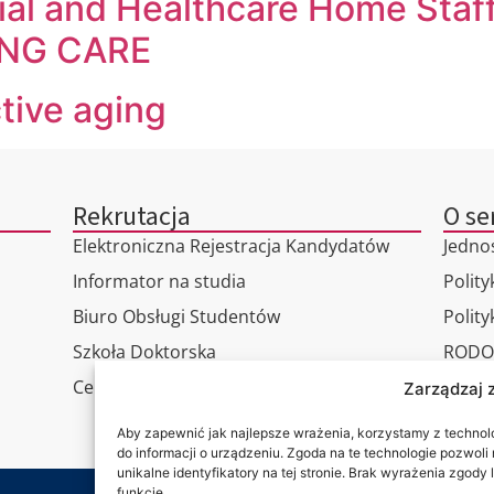
ocial and Healthcare Home Sta
NING CARE
tive aging
Rekrutacja
O se
Elektroniczna Rejestracja Kandydatów
Jedno
Informator na studia
Polity
Biuro Obsługi Studentów
Polit
Szkoła Doktorska
RODO
Centrum Studiów Podyplomowych
Wirtu
Zarządzaj 
Konta
Aby zapewnić jak najlepsze wrażenia, korzystamy z technolog
do informacji o urządzeniu. Zgoda na te technologie pozwol
unikalne identyfikatory na tej stronie. Brak wyrażenia zgod
funkcje.