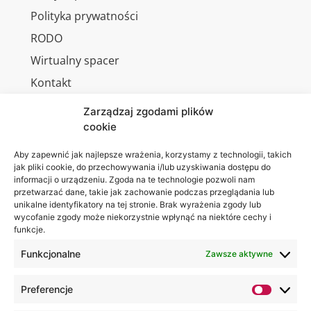
Polityka prywatności
RODO
Wirtualny spacer
Kontakt
Zarządzaj zgodami plików
cookie
Jesteśmy
Lubelska
Aby zapewnić jak najlepsze wrażenia, korzystamy z technologii, takich
na:
jak pliki cookie, do przechowywania i/lub uzyskiwania dostępu do
Akademia
informacji o urządzeniu. Zgoda na te technologie pozwoli nam
WSEI
przetwarzać dane, takie jak zachowanie podczas przeglądania lub
ul.
unikalne identyfikatory na tej stronie. Brak wyrażenia zgody lub
wycofanie zgody może niekorzystnie wpłynąć na niektóre cechy i
Projektowa
funkcje.
4
20-209
Funkcjonalne
Zawsze aktywne
Lublin
Preferencje
+48 81