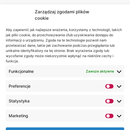
Zarządzaj zgodami plików
cookie
Jesteśmy
Lubelska
na:
Akademia
Aby zapewnić jak najlepsze wrażenia, korzystamy z technologii, takich
jak pliki cookie, do przechowywania i/lub uzyskiwania dostępu do
WSEI
informacji o urządzeniu. Zgoda na te technologie pozwoli nam
ul.
przetwarzać dane, takie jak zachowanie podczas przeglądania lub
Projektowa
unikalne identyfikatory na tej stronie. Brak wyrażenia zgody lub
wycofanie zgody może niekorzystnie wpłynąć na niektóre cechy i
4
funkcje.
20-209
Lublin
Funkcjonalne
Zawsze aktywne
+48 81
Preferencje
749 17
70
Statystyka
+48 81
749 32
Marketing
13