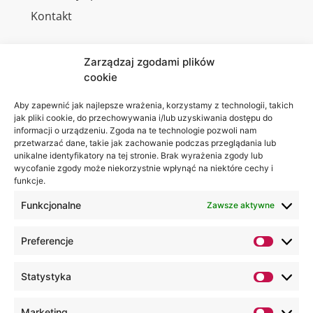
Kontakt
Zarządzaj zgodami plików
cookie
Jesteśmy
Lubelska
na:
Akademia
Aby zapewnić jak najlepsze wrażenia, korzystamy z technologii, takich
jak pliki cookie, do przechowywania i/lub uzyskiwania dostępu do
WSEI
informacji o urządzeniu. Zgoda na te technologie pozwoli nam
ul.
przetwarzać dane, takie jak zachowanie podczas przeglądania lub
Projektowa
unikalne identyfikatory na tej stronie. Brak wyrażenia zgody lub
wycofanie zgody może niekorzystnie wpłynąć na niektóre cechy i
4
funkcje.
20-209
Lublin
Funkcjonalne
Zawsze aktywne
+48 81
Preferencje
749 17
70
Statystyka
+48 81
749 32
Marketing