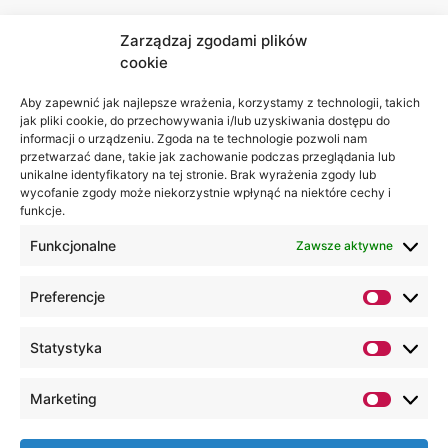
Zarządzaj zgodami plików
cookie
Jesteśmy
Lubelska
na:
Akademia
Aby zapewnić jak najlepsze wrażenia, korzystamy z technologii, takich
jak pliki cookie, do przechowywania i/lub uzyskiwania dostępu do
WSEI
informacji o urządzeniu. Zgoda na te technologie pozwoli nam
ul.
przetwarzać dane, takie jak zachowanie podczas przeglądania lub
Projektowa
unikalne identyfikatory na tej stronie. Brak wyrażenia zgody lub
wycofanie zgody może niekorzystnie wpłynąć na niektóre cechy i
4
funkcje.
20-209
Lublin
Funkcjonalne
Zawsze aktywne
+48 81
Preferencje
749 17
70
Statystyka
+48 81
749 32
Marketing
13