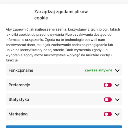
Zarządzaj zgodami plików
cookie
Jesteśmy
Lubelska
na:
Akademia
Aby zapewnić jak najlepsze wrażenia, korzystamy z technologii, takich
jak pliki cookie, do przechowywania i/lub uzyskiwania dostępu do
WSEI
informacji o urządzeniu. Zgoda na te technologie pozwoli nam
ul.
przetwarzać dane, takie jak zachowanie podczas przeglądania lub
Projektowa
unikalne identyfikatory na tej stronie. Brak wyrażenia zgody lub
wycofanie zgody może niekorzystnie wpłynąć na niektóre cechy i
4
funkcje.
20-209
Lublin
Funkcjonalne
Zawsze aktywne
+48 81
Preferencje
749 17
70
Statystyka
+48 81
749 32
Marketing
13