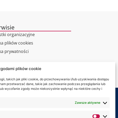
rwisie
stki organizacyjne
ka plików cookies
yka prywatności
alny spacer
zgodami plików cookie
kt
ii, takich jak pliki cookie, do przechowywania i/lub uzyskiwania dostępu
i nam przetwarzać dane, takie jak zachowanie podczas przeglądania lub
y lub wycofanie zgody może niekorzystnie wpłynąć na niektóre cechy i
my na:
Zawsze aktywne