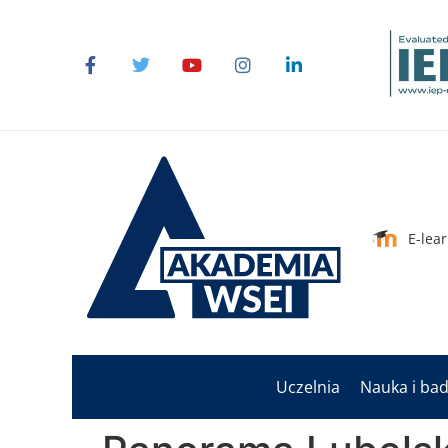
do
treści
E-lea
Uczelnia
Nauka i ba