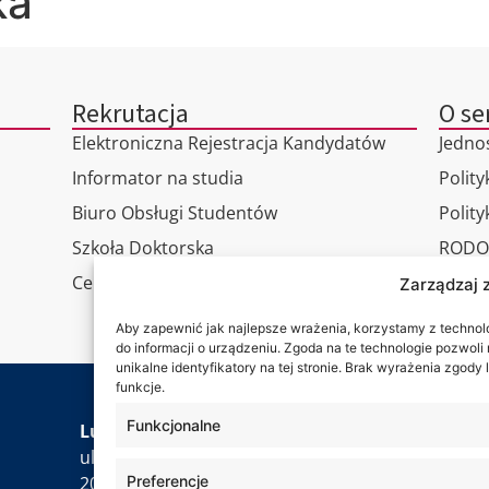
ka
Rekrutacja
O se
Elektroniczna Rejestracja Kandydatów
Jedno
Informator na studia
Polity
Biuro Obsługi Studentów
Polit
Szkoła Doktorska
RODO
Centrum Studiów Podyplomowych
Wirtu
Zarządzaj 
Konta
Aby zapewnić jak najlepsze wrażenia, korzystamy z technolog
do informacji o urządzeniu. Zgoda na te technologie pozwol
unikalne identyfikatory na tej stronie. Brak wyrażenia zgod
funkcje.
Jesteś
Funkcjonalne
Lubelska Akademia WSEI
ul. Projektowa 4
Preferencje
20-209 Lublin