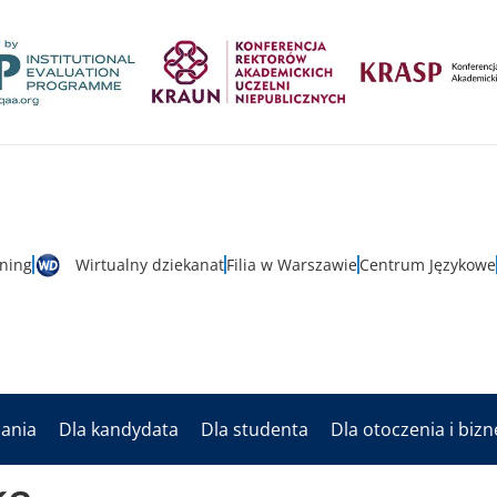
rning
Wirtualny dziekanat
Filia w Warszawie
Centrum Językowe
dania
Dla kandydata
Dla studenta
Dla otoczenia i biz