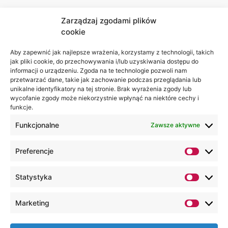
Zarządzaj zgodami plików
cookie
Jesteśmy
Lubelska
na:
Akademia
Aby zapewnić jak najlepsze wrażenia, korzystamy z technologii, takich
jak pliki cookie, do przechowywania i/lub uzyskiwania dostępu do
WSEI
informacji o urządzeniu. Zgoda na te technologie pozwoli nam
ul.
przetwarzać dane, takie jak zachowanie podczas przeglądania lub
Projektowa
unikalne identyfikatory na tej stronie. Brak wyrażenia zgody lub
wycofanie zgody może niekorzystnie wpłynąć na niektóre cechy i
4
funkcje.
20-209
Lublin
Funkcjonalne
Zawsze aktywne
+48 81
Preferencje
749 17
70
Statystyka
+48 81
749 32
Marketing
13