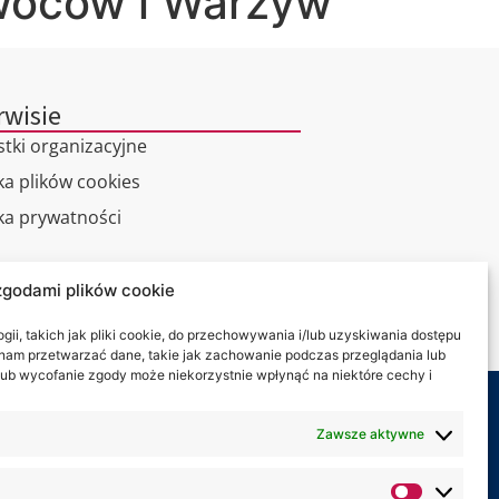
woców i Warzyw
rwisie
stki organizacyjne
ka plików cookies
yka prywatności
alny spacer
zgodami plików cookie
kt
ii, takich jak pliki cookie, do przechowywania i/lub uzyskiwania dostępu
i nam przetwarzać dane, takie jak zachowanie podczas przeglądania lub
y lub wycofanie zgody może niekorzystnie wpłynąć na niektóre cechy i
my na:
Zawsze aktywne