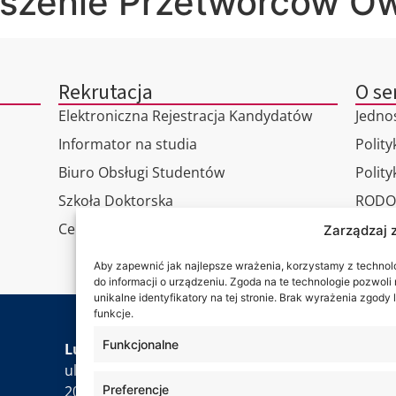
yszenie Przetwórców O
Rekrutacja
O se
Elektroniczna Rejestracja Kandydatów
Jedno
Informator na studia
Polity
Biuro Obsługi Studentów
Polit
Szkoła Doktorska
RODO
Centrum Studiów Podyplomowych
Wirtu
Zarządzaj 
Konta
Aby zapewnić jak najlepsze wrażenia, korzystamy z technolog
do informacji o urządzeniu. Zgoda na te technologie pozwol
unikalne identyfikatory na tej stronie. Brak wyrażenia zgod
funkcje.
Jesteś
Funkcjonalne
Lubelska Akademia WSEI
ul. Projektowa 4
Preferencje
20-209 Lublin