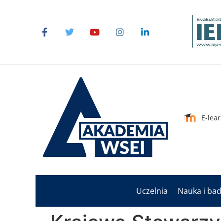
do
treści
E-lea
Uczelnia
Nauka i ba