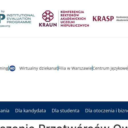
rning
Wirtualny dziekanat
Filia w Warszawie
Centrum Językowe
dania
Dla kandydata
Dla studenta
Dla otoczenia i biz