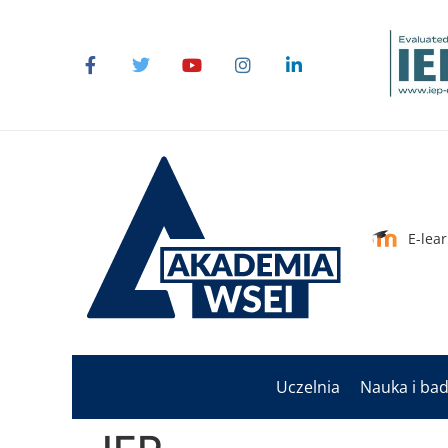
do
treści
E-lea
Uczelnia
Nauka i ba