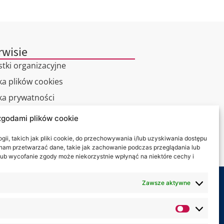
rwisie
stki organizacyjne
ka plików cookies
yka prywatności
zgodami plików cookie
alny spacer
ii, takich jak pliki cookie, do przechowywania i/lub uzyskiwania dostępu
kt
i nam przetwarzać dane, takie jak zachowanie podczas przeglądania lub
y lub wycofanie zgody może niekorzystnie wpłynąć na niektóre cechy i
Zawsze aktywne
my na: