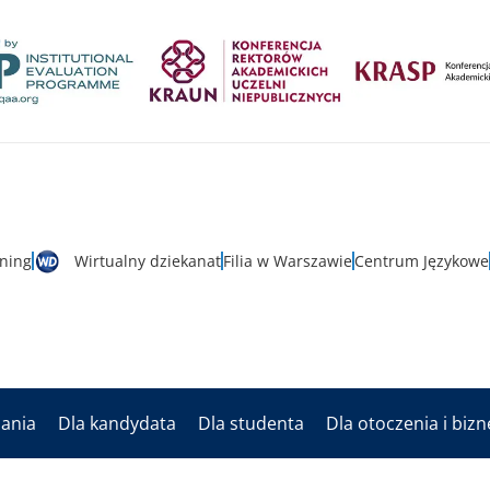
rning
Wirtualny dziekanat
Filia w Warszawie
Centrum Językowe
dania
Dla kandydata
Dla studenta
Dla otoczenia i biz