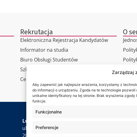
Rekrutacja
O se
Elektroniczna Rejestracja Kandydatów
Jedno
Informator na studia
Polity
Biuro Obsługi Studentów
Polit
Szkoła Doktorska
RODO
Zarządzaj 
Centrum Studiów Podyplomowych
Wirtu
Aby zapewnić jak najlepsze wrażenia, korzystamy z technolog
Konta
do informacji o urządzeniu. Zgoda na te technologie pozwol
unikalne identyfikatory na tej stronie. Brak wyrażenia zgod
funkcje.
Funkcjonalne
Jesteś
Lubelska Akademia WSEI
Preferencje
ul. Projektowa 4
20-209 Lublin