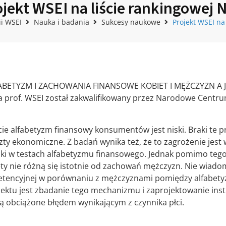
jekt WSEI na liście rankingowej 
i WSEI
Nauka i badania
Sukcesy naukowe
Projekt WSEI na
LFABETYZM I ZACHOWANIA FINANSOWE KOBIET I MĘŻCZYZN 
a prof. WSEI został zakwalifikowany przez Narodowe Centr
ie alfabetyzm finansowy konsumentów jest niski. Braki te p
ty ekonomiczne. Z badań wynika też, że to zagrożenie jest 
iki w testach alfabetyzmu finansowego. Jednak pomimo tego
ty nie różną się istotnie od zachowań mężczyzn. Nie wiad
mpetencyjnej w porównaniu z mężczyznami pomiędzy alfabe
ektu jest zbadanie tego mechanizmu i zaprojektowanie in
są obciążone błędem wynikającym z czynnika płci.