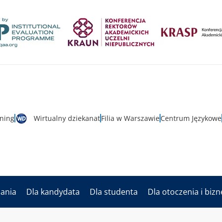
rning
Wirtualny dziekanat
Filia w Warszawie
Centrum Językowe
dania
Dla kandydata
Dla studenta
Dla otoczenia i biz