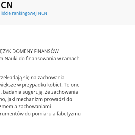
NCN
 liście rankingowej NCN
A JĘZYK DOMENY FINANSÓW
um Nauki do finansowania w ramach
rzekładają się na zachowania
większe w przypadku kobiet. To one
, badania sugerują, że zachowania
omo, jaki mechanizm prowadzi do
tyzmem a zachowaniami
strumentów do pomiaru alfabetyzmu