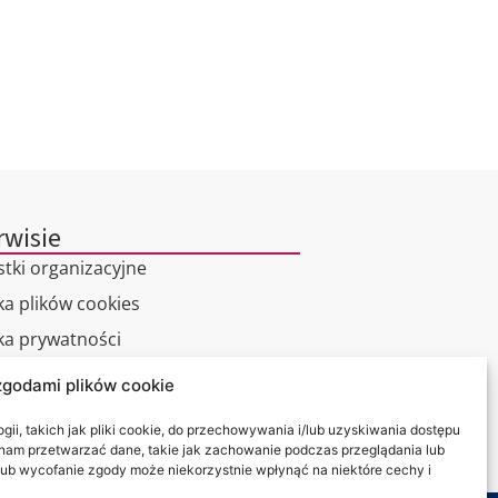
rwisie
stki organizacyjne
ka plików cookies
yka prywatności
zgodami plików cookie
alny spacer
ii, takich jak pliki cookie, do przechowywania i/lub uzyskiwania dostępu
kt
i nam przetwarzać dane, takie jak zachowanie podczas przeglądania lub
y lub wycofanie zgody może niekorzystnie wpłynąć na niektóre cechy i