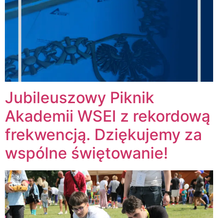
Jubileuszowy Piknik
Akademii WSEI z rekordową
frekwencją. Dziękujemy za
wspólne świętowanie!