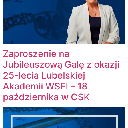
Zaproszenie na
Jubileuszową Galę z okazji
25-lecia Lubelskiej
Akademii WSEI – 18
października w CSK