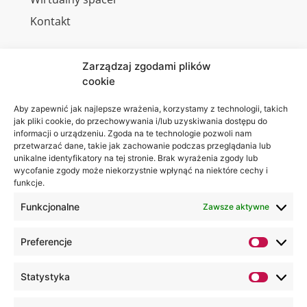
Kontakt
Zarządzaj zgodami plików
cookie
Jesteśmy
Lubelska
na:
Akademia
Aby zapewnić jak najlepsze wrażenia, korzystamy z technologii, takich
jak pliki cookie, do przechowywania i/lub uzyskiwania dostępu do
WSEI
informacji o urządzeniu. Zgoda na te technologie pozwoli nam
ul.
przetwarzać dane, takie jak zachowanie podczas przeglądania lub
Projektowa
unikalne identyfikatory na tej stronie. Brak wyrażenia zgody lub
wycofanie zgody może niekorzystnie wpłynąć na niektóre cechy i
4
funkcje.
20-209
Lublin
Funkcjonalne
Zawsze aktywne
+48 81
Preferencje
749 17
70
Statystyka
+48 81
749 32