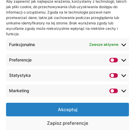
Akademia
Aby zapewnić jak najlepsze wrażenia, korzystamy z technologii, takich
jak pliki cookie, do przechowywania i/lub uzyskiwania dostępu do
WSEI
informacji o urządzeniu. Zgoda na te technologie pozwoli nam
ul.
przetwarzać dane, takie jak zachowanie podczas przeglądania lub
Projektowa
unikalne identyfikatory na tej stronie. Brak wyrażenia zgody lub
wycofanie zgody może niekorzystnie wpłynąć na niektóre cechy i
4
funkcje.
20-209
Lublin
Funkcjonalne
Zawsze aktywne
+48 81
Preferencje
749 17
70
Statystyka
+48 81
749 32
Marketing
13
kancelaria@wsei.pl
Akceptuj
Wszelkie Prawa Zastrzeżone, Lubelska
Zapisz preferencje
Akademia WSEI © 2000 – 2026