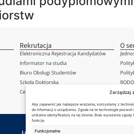
studiami podyplomowym
iorstw
Rekrutacja
O se
Elektroniczna Rejestracja Kandydatów
Jedno
Informator na studia
Polity
Biuro Obsługi Studentów
Polit
Szkoła Doktorska
RODO
Centrum Studiów Podyplomowych
Wirtu
Zarządzaj 
Konta
Aby zapewnić jak najlepsze wrażenia, korzystamy z technolog
do informacji o urządzeniu. Zgoda na te technologie pozwol
unikalne identyfikatory na tej stronie. Brak wyrażenia zgod
funkcje.
Jesteś
Funkcjonalne
Lubelska Akademia WSEI