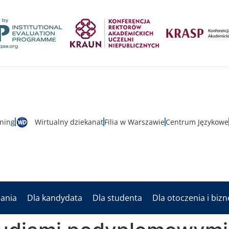
rning
Wirtualny dziekanat
Filia w Warszawie
Centrum Językowe
dania
Dla kandydata
Dla studenta
Dla otoczenia i biz