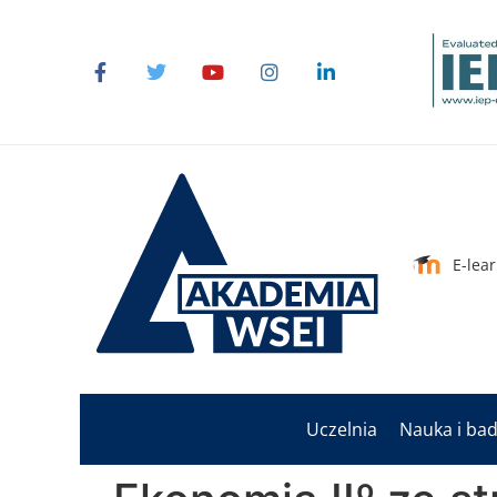
do
treści
E-lea
Uczelnia
Nauka i ba