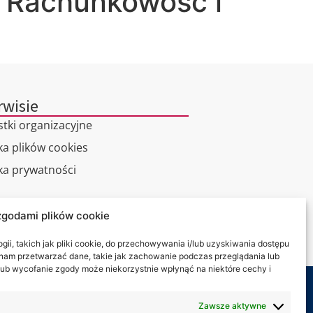
i Rachunkowość i
rwisie
stki organizacyjne
ka plików cookies
yka prywatności
alny spacer
zgodami plików cookie
kt
ii, takich jak pliki cookie, do przechowywania i/lub uzyskiwania dostępu
i nam przetwarzać dane, takie jak zachowanie podczas przeglądania lub
y lub wycofanie zgody może niekorzystnie wpłynąć na niektóre cechy i
my na:
Zawsze aktywne