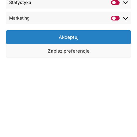
Statystyka
Marketing
Akceptuj
Zapisz preferencje
CERTYFIKATY "SZKOŁA
INNOWACJI"
I Liceum Ogólnokształcące im. ONZ w
Biłgoraju
Zespół Szkół Zawodowych i
Ogólnokształcących w Biłgoraju
IV Liceum Ogólnokształcące z Oddziałami
Integracyjnymi im. dr Jadwigi Młodowskiej