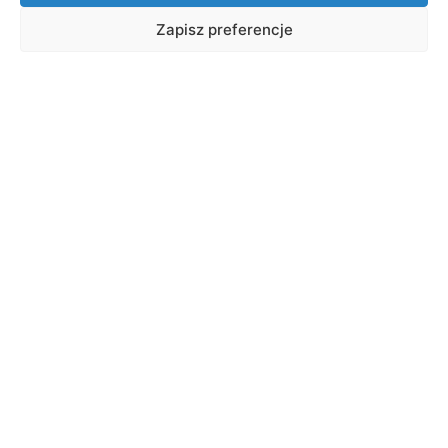
Zapisz preferencje
X Jubileuszowa Konferencja
Naukowa ,,Transport 2025″
Data:
10.09.2025
12.09.2025
Godzina:
Lokalizacja:
Janów Lubelski, Hotel Duo Spa
Forma:
Stacjonarnie
Wydarzenie jest płatne
Program
Zarejestruj się
O wydarzeniu