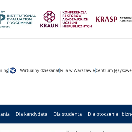
rning
Wirtualny dziekanat
Filia w Warszawie
Centrum Językowe
dania
Dla kandydata
Dla studenta
Dla otoczenia i biz
enia
„Piłka w Lubelskiem – Wspólna Droga Rozwoju”